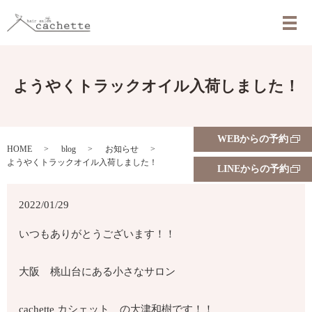
メ
ようやくトラックオイル入荷しました！
WEBからの予約
HOME
blog
お知らせ
ようやくトラックオイル入荷しました！
LINEからの予約
2022/01/29
いつもありがとうございます！！
大阪 桃山台にある小さなサロン
cachette カシェット の大津和樹です！！