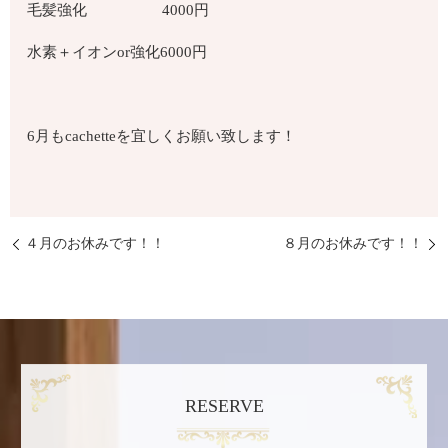
毛髪強化
4000
円
水素＋イオン
or
強化
6000
円
6
月も
cachette
を宜しくお願い致します！
４月のお休みです！！
８月のお休みです！！
RESERVE