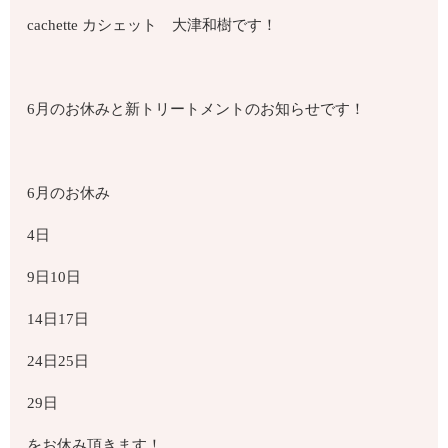
cachette
カシェット 大津和樹です！
6
月のお休みと新トリートメントのお知らせです！
6
月のお休み
4
日
9
日
10
日
14
日
17
日
24
日
25
日
29
日
をお休み頂きます！