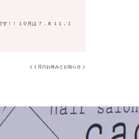
です！！ １０月は ７，８ １１，１
１１月のお休みとお知らせ