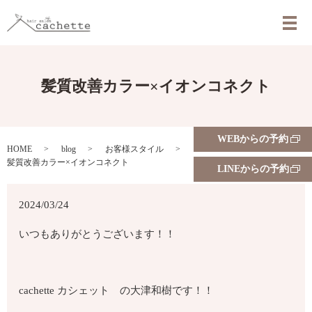
メ
髪質改善カラー×イオンコネクト
WEBからの予約
HOME
blog
お客様スタイル
髪質改善カラー×イオンコネクト
LINEからの予約
2024/03/24
いつもありがとうございます！！
cachette カシェット の大津和樹です！！