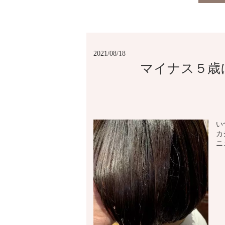
2021/08/18
マイナス５歳
い
カ
ニ