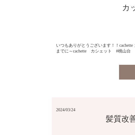
カ
いつもありがとうございます！！cache
までに～cachette カシェット #桃山
2024/03/24
髪質改