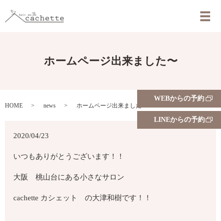
メ
ホームページ出来ました〜
WEBからの予約
HOME
news
ホームページ出来ました〜
LINEからの予約
2020/04/23
いつもありがとうございます！！
大阪 桃山台にある小さなサロン
cachette カシェット の大津和樹です！！