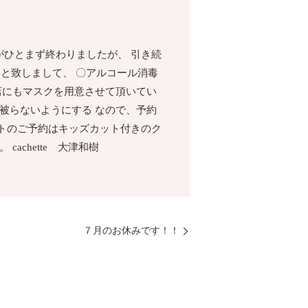
宣言がひとまず終わりましたが、 引き続
みと致しまして、 〇アルコール消毒
店にもマスクを用意させて頂いてい
被らないようにする なので、予約
トのご予約はキッズカット付きのク
chette 大津和樹
７月のお休みです！！