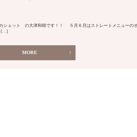
tte カシェット の大津和樹です！！ ５月６月はストレートメニューの
…]
MORE